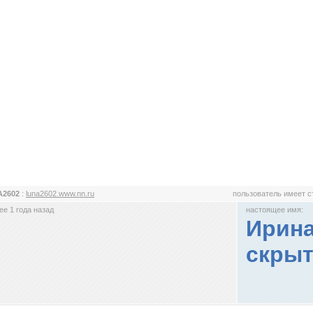
A2602
:
luna2602.www.nn.ru
пользователь имеет 
е 1 года назад
настоящее имя:
Ирина
скрыт