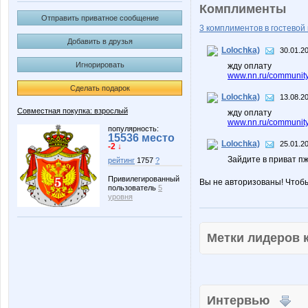
Комплименты
Отправить приватное сообщение
3 комплиментов в гостевой 
Добавить в друзья
Lolochka)
30.01.2
Игнорировать
жду оплату
www.nn.ru/community
Сделать подарок
Lolochka)
13.08.2
Совместная покупка: взрослый
жду оплату
www.nn.ru/community
популярность:
15536 место
Lolochka)
25.01.2
-2 ↓
Зайдите в приват п
рейтинг
1757
?
Привилегированный
Вы не авторизованы! Чтоб
пользователь
5
уровня
Метки лидеров
Интервью