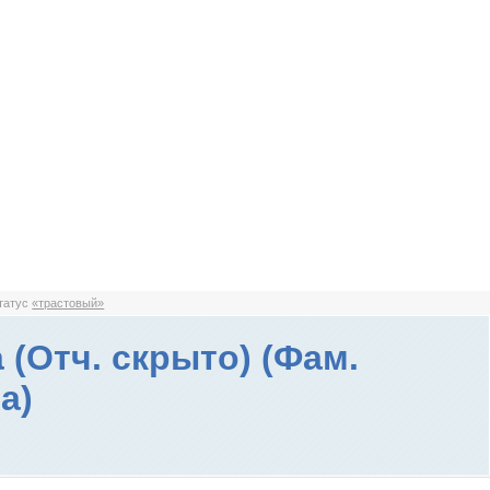
статус
«трастовый»
 (Отч. скрыто) (Фам.
а)