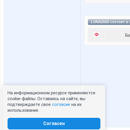
LUNA2602 состоит в
Бь
На информационном ресурсе применяются
Статистика портрета:
cookie-файлы. Оставаясь на сайте, вы
подтверждаете свое
согласие
на их
сейчас просматривают портрет - 0
использование.
зарегистрированные пользователи
посетившие портрет за 7 дней - 1
Согласен