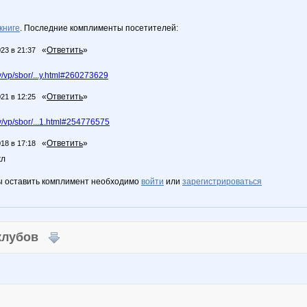
книге
. Последние комплименты посетителей:
«
Ответить
»
023 в 21:37
/vp/sbor/...y.html#260273629
«
Ответить
»
021 в 12:25
/vp/sbor/...1.html#254776575
«
Ответить
»
018 в 17:18
жл
ы оставить комплимент необходимо
войти
или
зарегистрироваться
 клубов