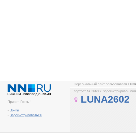
Персональный сайт пользователя
LUN
портрет № 366968 зарегистрирован боле
LUNA2602
Привет, Гость !
-
Войти
-
Зарегистрироваться