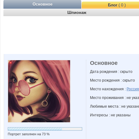
Основное
Блог
( 0 )
Шпионаж
Основное
Дата рождения : скрыто
Место рождения : скрыто
Место нахождения :
Россия
Место проживания : не ука
Любимые места : не указа
Интересы : не указаны
Портрет заполнен на 73 %