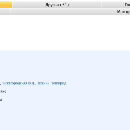
Друзья
( 62 )
Га
Мне н
,
Нижегородская обл.
,
Нижний Новгород
зано
ны